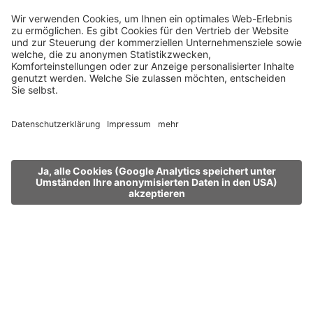
MENÜ
STELLEN
BEWERBEN
Chef de Partie (m/w/d) im
Hotel Pierer