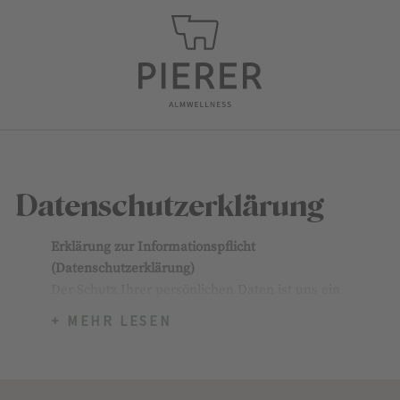
Datenschutzerklärung
Erklärung zur Informationspflicht
(Datenschutzerklärung)
Der Schutz Ihrer persönlichen Daten ist uns ein
besonderes Anliegen. Wir verarbeiten Ihre Daten
+ MEHR LESEN
daher ausschließlich auf Grundlage der gesetzlichen
Bestimmungen (DSGVO, TKG 2003). In diesen
Datenschutzinformationen informieren wir Sie über
die wichtigsten Aspekte der Datenverarbeitung im